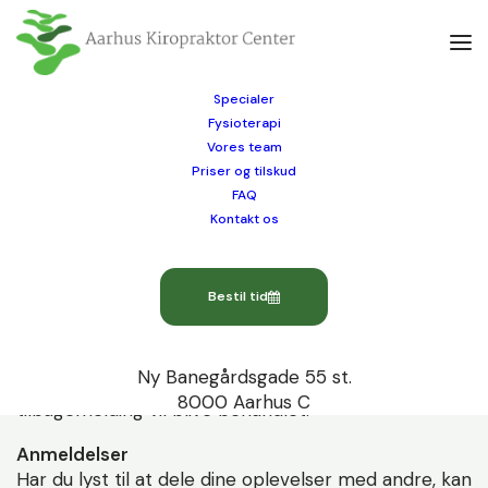
Specialer
Fysioterapi
Vores team
Kvalitet og tilfredshed
Priser og tilskud
FAQ
Kontakt os
Feedback
Din mening er altid vigtig for os. Vi sætter stor pris
Bestil tid
på tilbagemeldinger og vil gerne opfordre dig til at
fortælle om din oplevelse af Aarhus Kiropraktor
Center – Ris & Ros. Kontakt os gerne på e-mail eller
Ny Banegårdsgade 55 st.
mundtligt via vores sekretærer eller behandlere. Al
8000 Aarhus C
tilbagemelding vil blive behandlet.
Anmeldelser
Har du lyst til at dele dine oplevelser med andre, kan