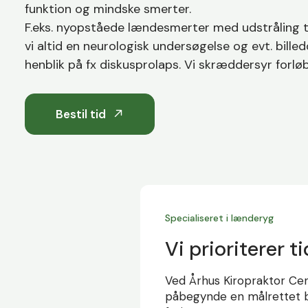
funktion og mindske smerter.
F.eks. nyopståede lændesmerter med udstråling ti
vi altid en neurologisk undersøgelse og evt. bill
henblik på fx diskusprolaps. Vi skræddersyr forløbe
Bestil tid
Specialiseret i lænderyg
Vi prioriterer t
Ved Århus Kiropraktor Cente
påbegynde en målrettet 