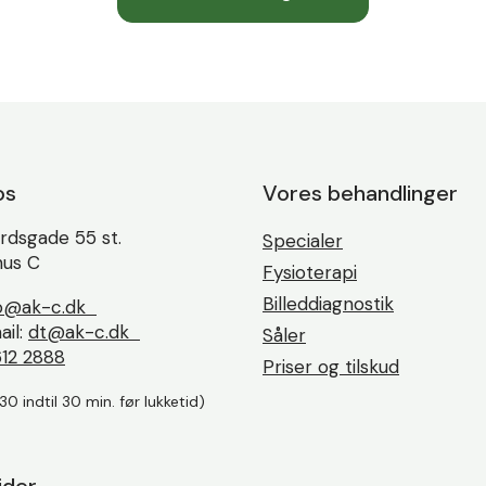
os
Vores behandlinger
rdsgade 55 st.
Specialer
us C
Fysioterapi
Billeddiagnostik
fo@ak-c.dk
ail:
dt@ak-c.dk
Såler
12 2888
Priser og tilskud
.30 indtil 30 min. før lukketid)