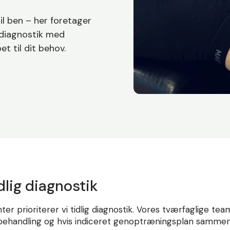
l ben – her foretager
eddiagnostik med
t til dit behov.
idlig diagnostik
r prioriterer vi tidlig diagnostik. Vores tværfaglige team
behandling og hvis indiceret genoptræningsplan samme