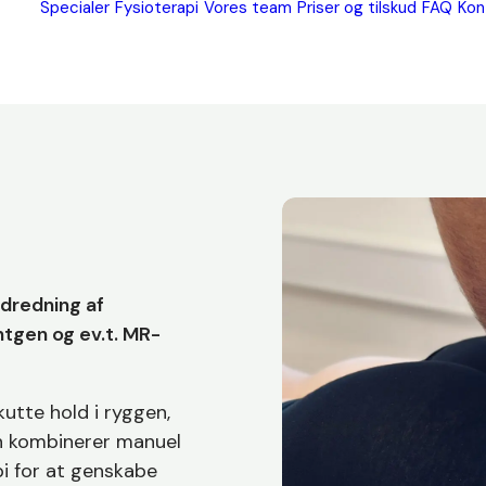
Specialer
Fysioterapi
Vores team
Priser og tilskud
FAQ
Kon
udredning af
tgen og ev.t. MR-
utte hold i ryggen,
en kombinerer manuel
pi for at genskabe