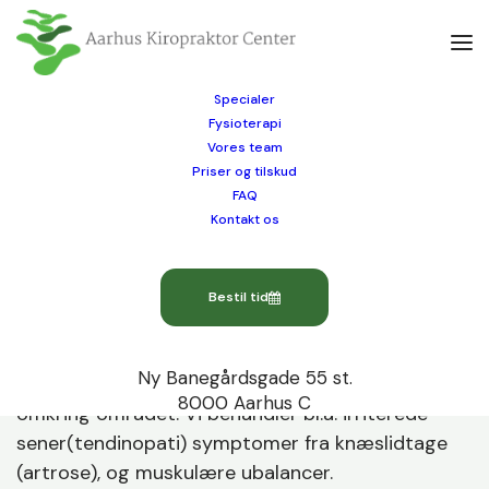
Specialer
Fysioterapi
Vores specialer
Vores team
Priser og tilskud
Knæ
FAQ
Kontakt os
Vores kiropraktorer foretager hurtig og præcis
udredning af knæsmerter med ortopædisk
Bestil tid
vurdering, røntgen og eller ultralydsscanning
Knæsmerter kan stamme fra selve knæet, men
Ny Banegårdsgade 55 st.
også fra fod, hofte, bækken eller muskulatur
8000 Aarhus C
omkring området. Vi behandler bl.a. irriterede
sener(tendinopati) symptomer fra knæslidtage
(artrose), og muskulære ubalancer.